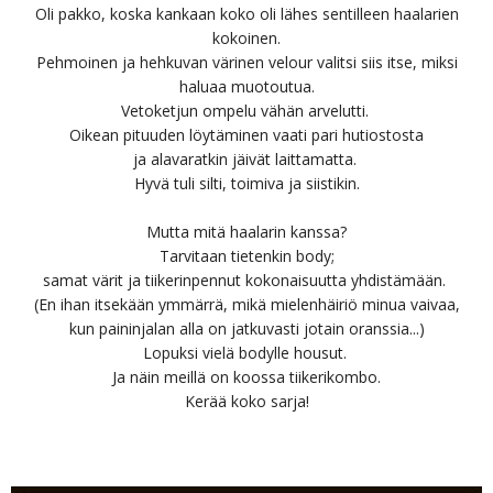
Oli pakko, koska kankaan koko oli lähes sentilleen haalarien
kokoinen.
Pehmoinen ja hehkuvan värinen velour valitsi siis itse, miksi
haluaa muotoutua.
Vetoketjun ompelu vähän arvelutti.
Oikean pituuden löytäminen vaati pari hutiostosta
ja alavaratkin jäivät laittamatta.
Hyvä tuli silti, toimiva ja siistikin.
Mutta mitä haalarin kanssa?
Tarvitaan tietenkin body;
samat värit ja tiikerinpennut kokonaisuutta yhdistämään.
(En ihan itsekään ymmärrä, mikä mielenhäiriö minua vaivaa,
kun paininjalan alla on jatkuvasti jotain oranssia...)
Lopuksi vielä bodylle housut.
Ja näin meillä on koossa tiikerikombo.
Kerää koko sarja!