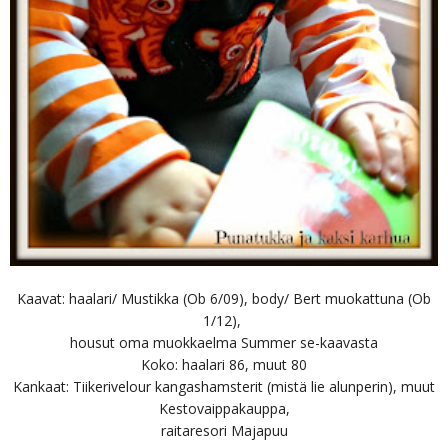
Kaavat: haalari/ Mustikka (Ob 6/09), body/ Bert muokattuna (Ob
1/12),
housut oma muokkaelma Summer se-kaavasta
Koko: haalari 86, muut 80
Kankaat: Tiikerivelour kangashamsterit (mistä lie alunperin), muut
Kestovaippakauppa,
raitaresori Majapuu