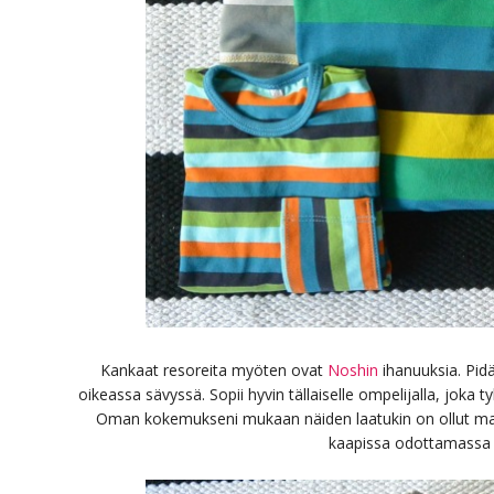
Kankaat resoreita myöten ovat
Noshin
ihanuuksia. Pidän
oikeassa sävyssä. Sopii hyvin tällaiselle ompelijalla, joka t
Oman kokemukseni mukaan näiden laatukin on ollut main
kaapissa odottamassa 