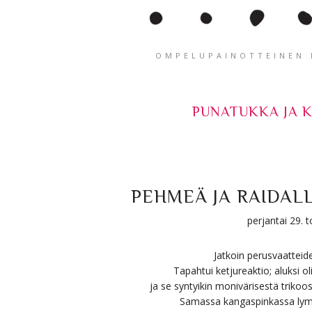
OMPELUPAINOTTEINEN K
PUNATUKKA JA 
PEHMEÄ JA RAIDAL
perjantai 29.
Jatkoin perusvaatteide
Tapahtui ketjureaktio; aluksi o
ja se syntyikin monivärisestä triko
Samassa kangaspinkassa lymyil