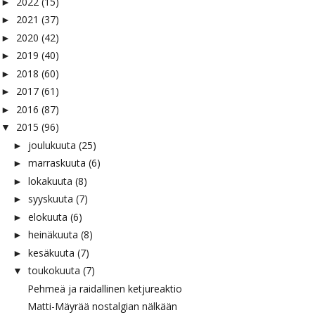
2022
(15)
►
2021
(37)
►
2020
(42)
►
2019
(40)
►
2018
(60)
►
2017
(61)
►
2016
(87)
►
2015
(96)
▼
joulukuuta
(25)
►
marraskuuta
(6)
►
lokakuuta
(8)
►
syyskuuta
(7)
►
elokuuta
(6)
►
heinäkuuta
(8)
►
kesäkuuta
(7)
►
toukokuuta
(7)
▼
Pehmeä ja raidallinen ketjureaktio
Matti-Mäyrää nostalgian nälkään