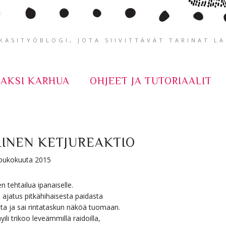
ÄSITYÖBLOGI, JOTA SIIVITTÄVÄT TARINAT L
KAKSI KARHUA
OHJEET JA TUTORIAALIT
LINEN KETJUREAKTIO
 toukokuuta 2015
n tehtailua ipanaiselle.
li ajatus pitkähihaisesta paidasta
osta ja sai rintataskun näköä tuomaan.
i trikoo leveämmillä raidoilla,