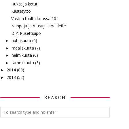
Hukat ja ketut
Kastetyttö
Vasten tuulta koossa 104
Nappeja ja ruusuja isoäideille
DIY: Rusettipipo
huhtikuuta
(6)
►
maaliskuuta
(7)
►
helmikuuta
(6)
►
tammikuuta
(3)
►
2014
(80)
►
2013
(52)
►
SEARCH