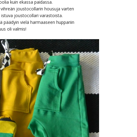
roolia kuin ekassa paidassa.
 vihreän joustocollarin housuja varten
 istuva joustocollari varastoista.
nä päädyin vielä harmaaseen huppariin
us oli valmis!