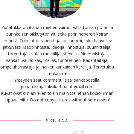
Punatukka on ihanan miehen vaimo, vallattoman pojan ja
aurinkoisen pikkutytön äiti sekä parin höperön koiran
emäntä. Toimintaterapeutti ja sosionomi, joka haaveilee
jatkuvasti lisäopinnoista. Ideoija, innostuja, suunnittelija,
toteuttaja - välillä mokailija, silloin tällöin onnistuja.
Värikäs, vauhdikas, utelias, tunteellinen. Kädentaitaja,
ompeluharrastaja ja ihanien kankaiden keräilijä. Tervetuloa
mukaan ♥
Yhteyden saat kommentilla tai sähköpostilla:
punatukkajakaksikarhua ät gmail.com
Kuvat ovat omiani ellen toisin mainitse. ethän kopioi ilman
lupaani niitä. Do not copy pictures without permission!
SEURAA