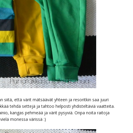
 siitä, että värit mätsäävät yhteen ja resoritkin saa juuri
ykkää tehdä settejä ja tahtoo helposti yhdisteltäviä vaatteita.
io, kangas pehmeää ja värit pysyviä. Onpa noita raitoja
vielä monessa värissä :)