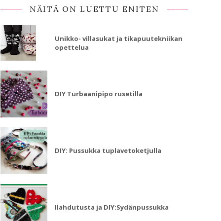
NÄITÄ ON LUETTU ENITEN
Unikko- villasukat ja tikapuutekniikan
opettelua
DIY Turbaanipipo rusetilla
DIY: Pussukka tuplavetoketjulla
Ilahdutusta ja DIY:Sydänpussukka