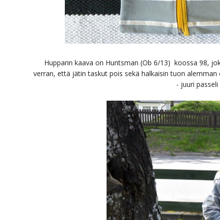
Hupparin kaava on Huntsman (Ob 6/13) koossa 98, jok
verran, että jätin taskut pois sekä halkaisin tuon alemman e
- juuri passel